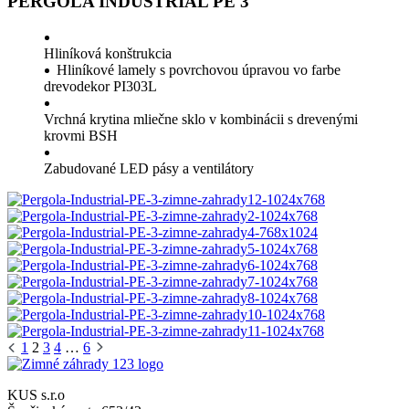
PERGOLA INDUSTRIAL PE 3
Hliníková konštrukcia
Hliníkové lamely s povrchovou úpravou vo farbe
drevodekor PI303L
Vrchná krytina mliečne sklo v kombinácii s drevenými
krovmi BSH
Zabudované LED pásy a ventilátory
1
2
3
4
…
6
KUS s.r.o