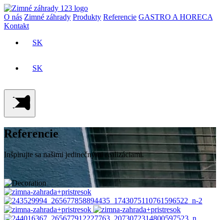
O nás
Zimné záhrady
Produkty
Referencie
GASTRO A HORECA
Kontakt
SK
CZ
SK
CZ
Referencie
Inšpirujte sa našimi jedinečnými realizáciami.