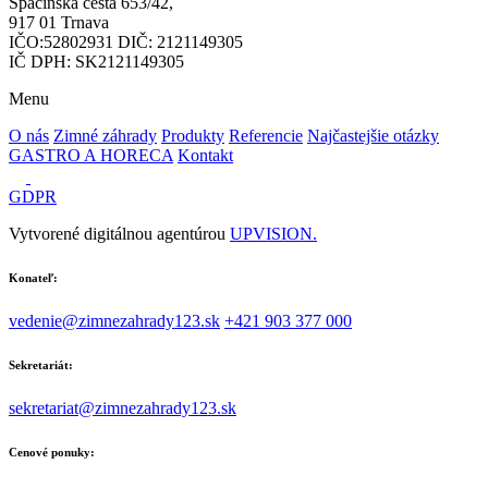
Špačinská cesta 653/42,
917 01 Trnava
IČO:52802931 DIČ: 2121149305
IČ DPH: SK2121149305
Menu
O nás
Zimné záhrady
Produkty
Referencie
Najčastejšie otázky
GASTRO A HORECA
Kontakt
GDPR
Vytvorené digitálnou agentúrou
UPVISION.
Konateľ:
vedenie@zimnezahrady123.sk
+421 903 377 000
Sekretariát:
sekretariat@zimnezahrady123.sk
Cenové ponuky: