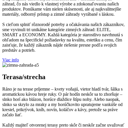
záhrad, čo nás viedlo k vlastnej výrobe a zdokonaľovaniu našich
produktov. Ponúkame vám nielen skúsenosti, ale aj najkvalitnejšie
materiály, odborný prístup a zimné záhrady vyrábané s láskou.
S cieľom splniť rôznorodé potreby a očakávania našich zákazníkov,
sme vyvinuli tri unikátne kategórie zimných záhrad: ELITE,
SMART a ECONOMY. Každá kategória je starostlivo navrhnutá s
ohľadom na špecifické požiadavky na kvalitu, estetiku a cenu, čím
zaisťuje, že každý zákazník nájde riešenie presne podľa svojich
predstáv a potrieb.
Viac info
Terasa/strecha
Ráno je na terase príjemne – kvety voňajú, vietor hladí tvár, šálka s
aromatickou kávou hreje ruky. O pár hodín neskôr sa to zhoršuje –
slnko horí ako blázon, horúce dlaždice štípu nohy. Alebo naopak,
slnko sa skrylo za mraky a my horúčkovito upratujeme vankúše od
kresiel, prikrývok, kníh, novín, koláčov a kávy, pretože sa práve
začalo liať.
Každý majiteľ otvorenej terasy preto skôr či neskôr začne uvažovať