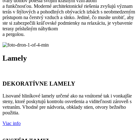
tvary domov potešia svojím krásnym vzhľadom
a funkčnosťou. Moderné architektonické riešenia zvyšujú význam
terás v štýlových a pohodlných obývacích izbách s neobmedzeným
prístupom na čerstvý vzduch a slnko. Jediné, čo musíte urobiť, aby
ste si zabezpečili kráľovské podmienky na relaxáciu, je vybavenie
terasy príslušným nábytkom
a pergolou.
Lamely
DEKORATÍVNE LAMELY
Lisované hliníkové lamely určené ako na vnútorné tak i vonkajšie
steny, ktoré poskytujú kontrolu osvetlenia a viditeľnosti zároveň s
vetraním. Vhodné pre nádvoria, obklady stien, otvory bežného
použitia.
Viac info