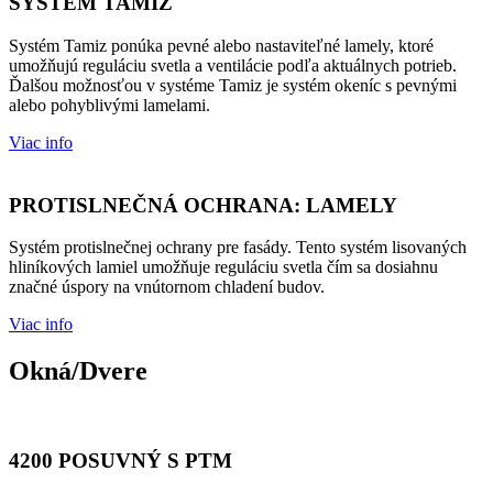
SYSTÉM TAMIZ
Systém Tamiz ponúka pevné alebo nastaviteľné lamely, ktoré
umožňujú reguláciu svetla a ventilácie podľa aktuálnych potrieb.
Ďalšou možnosťou v systéme Tamiz je systém okeníc s pevnými
alebo pohyblivými lamelami.
Viac info
PROTISLNEČNÁ OCHRANA: LAMELY
Systém protislnečnej ochrany pre fasády. Tento systém lisovaných
hliníkových lamiel umožňuje reguláciu svetla čím sa dosiahnu
značné úspory na vnútornom chladení budov.
Viac info
Okná/Dvere
4200 POSUVNÝ S PTM