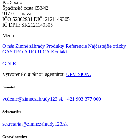
KUS s.r.o
Špačinská cesta 653/42,
917 01 Trnava
IČO:52802931 DIČ: 2121149305
IČ DPH: SK2121149305
Menu
O nás
Zimné záhrady
Produkty
Referencie
Najčastejšie otázky
GASTRO A HORECA
Kontakt
GDPR
Vytvorené digitálnou agentúrou
UPVISION.
Konateľ:
vedenie@zimnezahrady123.sk
+421 903 377 000
Sekretariát:
sekretariat@zimnezahrady123.sk
Cenové ponuky: