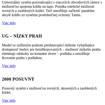
Univerzálny systém pozostávajúci s viacerých obvodových rámov s
možnosťou spojenia krídla na tupo. Ponúka estetické možnosti
rovných a zaoblených krídel. Tiež umožňuje začleniť paralelne
skryté krídlo zo systému protislnečnej ochrany Tamiz.
Viac info
UG – NÍZKY PRAH
Model so zníženým prahom predstavujúci riešenie vylepšujúce
dostupnosť budov pre hendikepovaných – možnosť nízkeho prahu
eliminuje odskoky na kontakte dvere – podlaha a umožňuje
lícovanie prahu s podlahou.
Viac info
2000 POSUVNÝ
Posuvný systém s možnosťou rovných, skosených a zaoblených
krídel.
Viac info