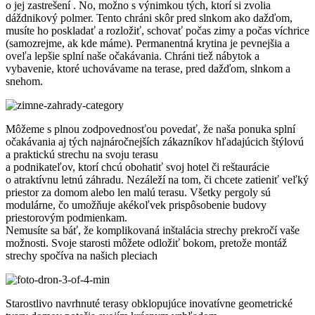
o jej zastrešení . No, možno s výnimkou tých, ktorí si zvolia
dáždnikový polmer. Tento chráni skôr pred slnkom ako dažďom,
musíte ho poskladať a rozložiť, schovať počas zimy a počas víchrice
(samozrejme, ak kde máme). Permanentná krytina je pevnejšia a
oveľa lepšie splní naše očakávania. Chráni tiež nábytok a
vybavenie, ktoré uchovávame na terase, pred dažďom, slnkom a
snehom.
Môžeme s plnou zodpovednosťou povedať, že naša ponuka splní
očakávania aj tých najnáročnejších zákazníkov hľadajúcich štýlovú
a praktickú strechu na svoju terasu
a podnikateľov, ktorí chcú obohatiť svoj hotel či reštaurácie
o atraktívnu letnú záhradu. Nezáleží na tom, či chcete zatieniť veľký
priestor za domom alebo len malú terasu. Všetky pergoly sú
modulárne, čo umožňuje akékoľvek prispôsobenie budovy
priestorovým podmienkam.
Nemusíte sa báť, že komplikovaná inštalácia strechy prekročí vaše
možnosti. Svoje starosti môžete odložiť bokom, pretože montáž
strechy spočíva na našich pleciach
Starostlivo navrhnuté terasy obklopujúce inovatívne geometrické